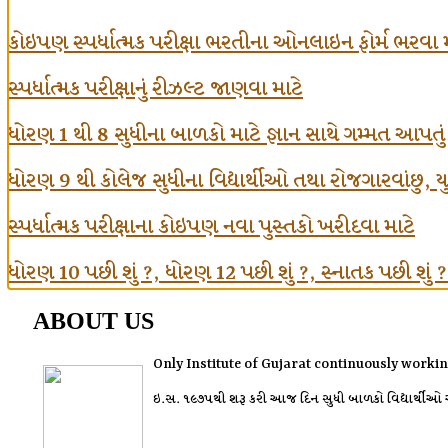
કોઇપણ સ્પર્ધાત્મક પરીક્ષા ભરતીના ઓનલાઇન ફોર્મ ભરવા 
સ્પર્ધાત્મક પરીક્ષાનું રીઝલ્ટ જાણવા માટે
ધોરણ 1 થી 8 સુધીના બાળકો માટે જ્ઞાન સાથે ગમ્મત આપતુ
ધોરણ 9 થી કોલેજ સુધીના વિદ્યાર્થીઓ તથા રોજગારવાંછુ, યુવા
સ્પર્ધાત્મક પરીક્ષાના કોઇપણ નવા પુસ્તકો ખરીદવા માટે
ધોરણ 10 પછી શું ?, ધોરણ 12 પછી શું ?, સ્નાતક પછી શું ? વગ
ABOUT US
Only Institute of Gujarat continuously workin
ઇ.સ. ૧૯૭૫થી શરૂ કરી આજ દિન સુધી બાળકો વિદ્યાર્થીઓ અને