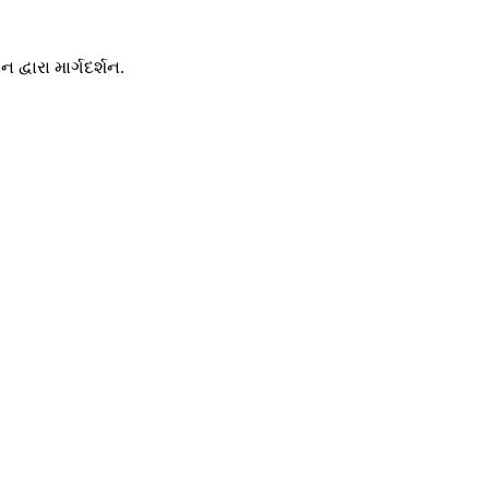
્વારા માર્ગદર્શન.