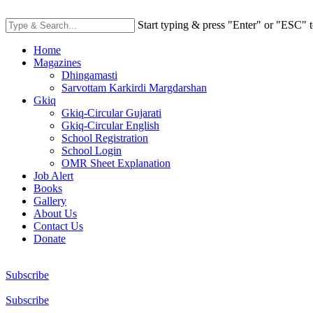
Start typing & press "Enter" or "ESC" t
Home
Magazines
Dhingamasti
Sarvottam Karkirdi Margdarshan
Gkiq
Gkiq-Circular Gujarati
Gkiq-Circular English
School Registration
School Login
OMR Sheet Explanation
Job Alert
Books
Gallery
About Us
Contact Us
Donate
Subscribe
Subscribe