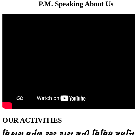
P.M. Speaking About Us
OUR ACTIVITIES
વિકાસ વર્તુળ ટ્રસ્ટ દ્વારા થતી વિવિધ પ્રવૃત્