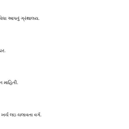
ુવિધા આપતું ગ્રંથાલય.
ાર.
ન માહિતી.
થા ખર્ચ લઇ ચલાવતા વર્ગ.