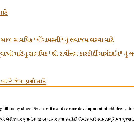
માટે
ં બાળ સામયિક "ધીંગામસ્તી" નું લવાજમ ભરવા માટે
ઓ માટેનું સામયિક "શ્રી સર્વોત્તમ કારકીર્દી માર્ગદર્શન" નુ
રે જેવા પ્રશ્નો માટે
g till today since 1975 for life and career development of children, s
 બેરોજગાર યુવાનોના જીવન ઘડતર તથા કારકિર્દી નિર્માણ માટે સતત પ્રવૃત્તિમય ગુજરાતની