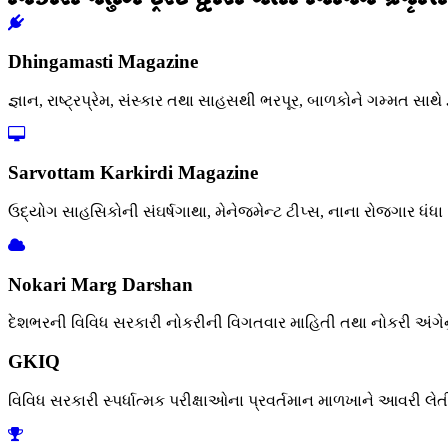
Dhingamasti Magazine
જ્ઞાન, રાષ્ટ્રપ્રેમ, સંસ્કાર તથા સાહસથી ભરપૂર, બાળકોને ગમ્મત સાથે 
Sarvottam Karkirdi Magazine
ઉદ્યોગ સાહસિકોની સંઘર્ષગાથા, મેનેજમેન્ટ ટીપ્સ, નાના રોજગાર ધંધ
Nokari Marg Darshan
દેશભરની વિવિધ સરકારી નોકરીની વિગતવાર માહિતી તથા નોકરી અંગેનું ફ
GKIQ
વિવિધ સરકારી સ્પર્ધાત્મક પરીક્ષાઓના પ્રવર્તમાન માળખાને આવરી લે