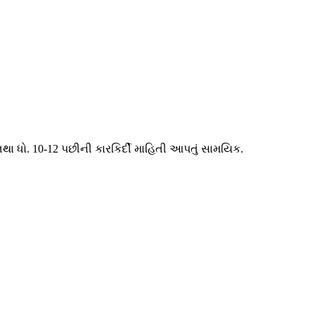
તથા ધો. 10-12 પછીની કારકિર્દી માહિતી આપતું સામયિક.