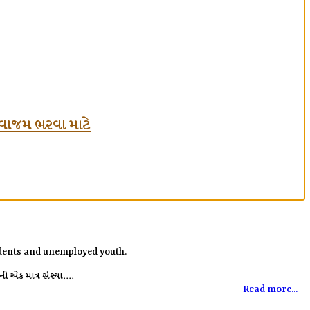
ં લવાજમ ભરવા માટે
tudents and unemployed youth.
 એક માત્ર સંસ્થા....
Read more...