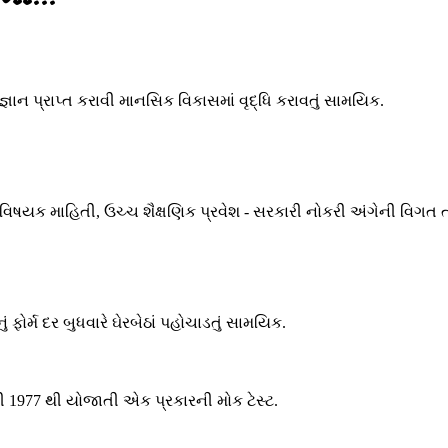
જ્ઞાન પ્રાપ્ત કરાવી માનસિક વિકાસમાં વૃદ્ધિ કરાવતું સામયિક.
ા વિષયક માહિતી, ઉચ્ચ શૈક્ષણિક પ્રવેશ - સરકારી નોકરી અંગેની વિગત 
ોર્મ દર બુધવારે ઘેરબેઠાં પહોચાડતું સામયિક.
તી 1977 થી યોજાતી એક પ્રકારની મોક ટેસ્ટ.