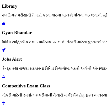
Library
સ્પર્ધાત્મક પરીક્ષાની તૈયારી કરવા માટેના પુસ્તકો વાંચવા લઇ જવાની સ
Gyan Bhandar
વિવિધ સાહિત્યીક તથા સ્પર્ધાત્મક પરીક્ષાની તૈયારી માટેના પુસ્તકનો ભંડ
Jobs Alert
કેન્દ્ર તથા રાજ્ય સરકારના વિવિધ વિભાગોમાં ભરતી અંગેની ઓનલાઇ
Competitive Exam Class
નોકરી માટેની સ્પર્ધાત્મક પરીક્ષાની તૈયારી માર્ગદર્શન હેતુ ફક્ત વ્યવસ્