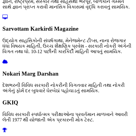
જ્ઞાન, રાષ્ટ્રપ્રેમ, સંસ્કાર તથા સાહસથી ભરપૂર, બાળકોને ગમ્મત
સાથે જ્ઞાન પ્રાપ્ત કરાવી માનસિક વિકાસમાં વૃદ્ધિ કરાવતું સામયિક.
Sarvottam Karkirdi Magazine
ઉદ્યોગ સાહસિકોની સંઘર્ષગાથા, મેનેજમેન્ટ ટીપ્સ, નાના રોજગાર
ધંધા વિષયક માહિતી, ઉચ્ચ શૈક્ષણિક પ્રવેશ - સરકારી નોકરી અંગેની
વિગત તથા ધો. 10-12 પછીની કારકિર્દી માહિતી આપતું સામયિક.
Nokari Marg Darshan
દેશભરની વિવિધ સરકારી નોકરીની વિગતવાર માહિતી તથા નોકરી
અંગેનું ફોર્મ દર બુધવારે ઘેરબેઠાં પહોચાડતું સામયિક.
GKIQ
વિવિધ સરકારી સ્પર્ધાત્મક પરીક્ષાઓના પ્રવર્તમાન માળખાને આવરી
લેતી 1977 થી યોજાતી એક પ્રકારની મોક ટેસ્ટ.