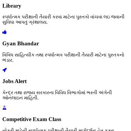
Library
સ્પર્ધાત્મક પરીક્ષાની તૈયારી કરવા માટેના પુસ્તકો વાંચવા લઇ જવાની
સુવિધા આપતું ગ્રંથાલય.
Gyan Bhandar
વિવિધ સાહિત્યીક તથા સ્પર્ધાત્મક પરીક્ષાની તૈયારી માટેના પુસ્તકનો
ભંડાર.
Jobs Alert
કેન્દ્ર તથા રાજ્ય સરકારના વિવિધ વિભાગોમાં ભરતી અંગેની
ઓનલાઇન માહિતી.
Competitive Exam Class
નોકરી માટેની સ્પર્ધાત્મક પરીક્ષાની તૈયારી માર્ગદર્શન હેતુ ફક્ત