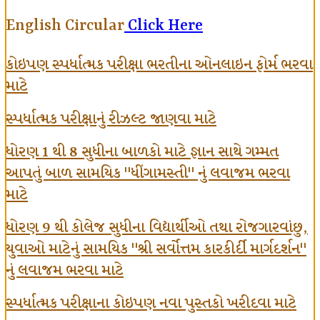
English Circular
Click Here
કોઇપણ સ્પર્ધાત્મક પરીક્ષા ભરતીના ઓનલાઇન ફોર્મ ભરવા
માટે
સ્પર્ધાત્મક પરીક્ષાનું રીઝલ્ટ જાણવા માટે
ધોરણ 1 થી 8 સુધીના બાળકો માટે જ્ઞાન સાથે ગમ્મત
આપતું બાળ સામયિક "ધીંગામસ્તી" નું લવાજમ ભરવા
માટે
ધોરણ 9 થી કોલેજ સુધીના વિદ્યાર્થીઓ તથા રોજગારવાંછુ,
યુવાઓ માટેનું સામયિક "શ્રી સર્વોત્તમ કારકીર્દી માર્ગદર્શન"
નું લવાજમ ભરવા માટે
સ્પર્ધાત્મક પરીક્ષાના કોઇપણ નવા પુસ્તકો ખરીદવા માટે