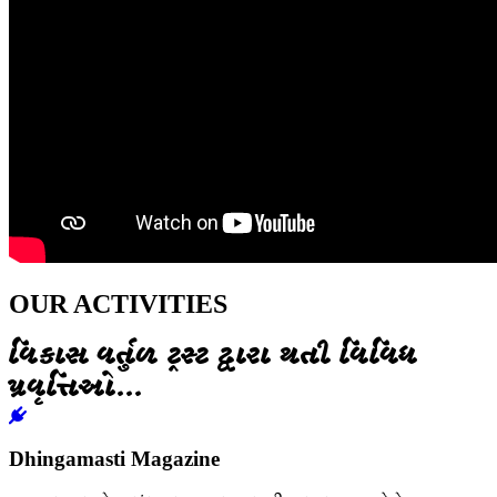
OUR ACTIVITIES
વિકાસ વર્તુળ ટ્રસ્ટ દ્વારા થતી વિવિધ
પ્રવૃત્તિઓ...
Dhingamasti Magazine