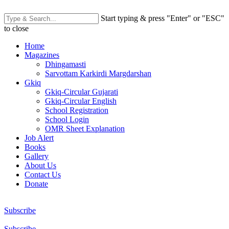
Start typing & press "Enter" or "ESC"
to close
Home
Magazines
Dhingamasti
Sarvottam Karkirdi Margdarshan
Gkiq
Gkiq-Circular Gujarati
Gkiq-Circular English
School Registration
School Login
OMR Sheet Explanation
Job Alert
Books
Gallery
About Us
Contact Us
Donate
Subscribe
Subscribe