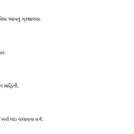
ુવિધા આપતું ગ્રંથાલય.
ાર.
ન માહિતી.
થા ખર્ચ લઇ ચલાવતા વર્ગ.