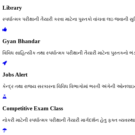
Library
સ્પર્ધાત્મક પરીક્ષાની તૈયારી કરવા માટેના પુસ્તકો વાંચવા લઇ જવાની સ
Gyan Bhandar
વિવિધ સાહિત્યીક તથા સ્પર્ધાત્મક પરીક્ષાની તૈયારી માટેના પુસ્તકનો ભંડ
Jobs Alert
કેન્દ્ર તથા રાજ્ય સરકારના વિવિધ વિભાગોમાં ભરતી અંગેની ઓનલાઇ
Competitive Exam Class
નોકરી માટેની સ્પર્ધાત્મક પરીક્ષાની તૈયારી માર્ગદર્શન હેતુ ફક્ત વ્યવસ્