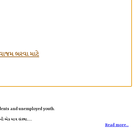
ં લવાજમ ભરવા માટે
tudents and unemployed youth.
 એક માત્ર સંસ્થા....
Read more...