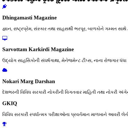
Dhingamasti Magazine
જ્ઞાન, રાષ્ટ્રપ્રેમ, સંસ્કાર તથા સાહસથી ભરપૂર, બાળકોને ગમ્મત સાથે 
Sarvottam Karkirdi Magazine
ઉદ્યોગ સાહસિકોની સંઘર્ષગાથા, મેનેજમેન્ટ ટીપ્સ, નાના રોજગાર ધંધ
Nokari Marg Darshan
દેશભરની વિવિધ સરકારી નોકરીની વિગતવાર માહિતી તથા નોકરી અંગેનું ફ
GKIQ
વિવિધ સરકારી સ્પર્ધાત્મક પરીક્ષાઓના પ્રવર્તમાન માળખાને આવરી લે