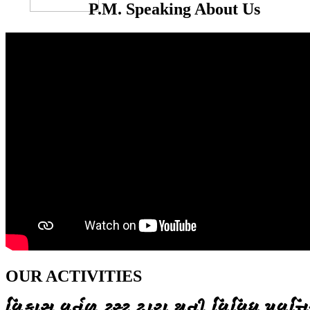
P.M. Speaking About Us
OUR ACTIVITIES
વિકાસ વર્તુળ ટ્રસ્ટ દ્વારા થતી વિવિધ પ્રવૃત્