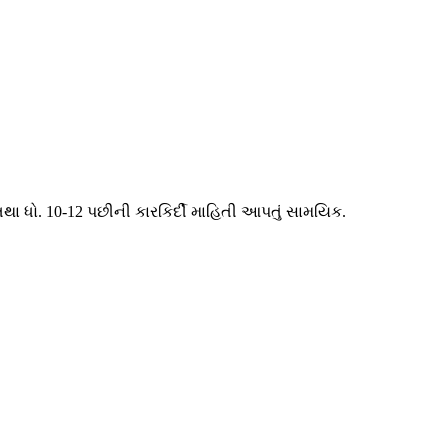
તથા ધો. 10-12 પછીની કારકિર્દી માહિતી આપતું સામયિક.