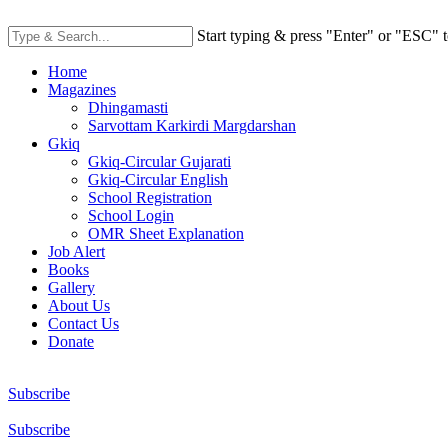
Start typing & press "Enter" or "ESC" t
Home
Magazines
Dhingamasti
Sarvottam Karkirdi Margdarshan
Gkiq
Gkiq-Circular Gujarati
Gkiq-Circular English
School Registration
School Login
OMR Sheet Explanation
Job Alert
Books
Gallery
About Us
Contact Us
Donate
Subscribe
Subscribe