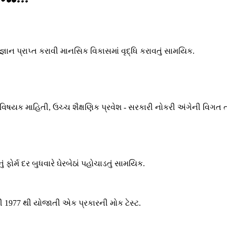
જ્ઞાન પ્રાપ્ત કરાવી માનસિક વિકાસમાં વૃદ્ધિ કરાવતું સામયિક.
ા વિષયક માહિતી, ઉચ્ચ શૈક્ષણિક પ્રવેશ - સરકારી નોકરી અંગેની વિગત 
ોર્મ દર બુધવારે ઘેરબેઠાં પહોચાડતું સામયિક.
તી 1977 થી યોજાતી એક પ્રકારની મોક ટેસ્ટ.