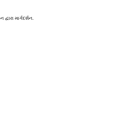
્વારા માર્ગદર્શન.