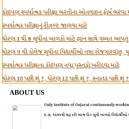
કોઇપણ સ્પર્ધાત્મક પરીક્ષા ભરતીના ઓનલાઇન ફોર્મ ભરવા 
સ્પર્ધાત્મક પરીક્ષાનું રીઝલ્ટ જાણવા માટે
ધોરણ 1 થી 8 સુધીના બાળકો માટે જ્ઞાન સાથે ગમ્મત આપતુ
ધોરણ 9 થી કોલેજ સુધીના વિદ્યાર્થીઓ તથા રોજગારવાંછુ, યુવા
સ્પર્ધાત્મક પરીક્ષાના કોઇપણ નવા પુસ્તકો ખરીદવા માટે
ધોરણ 10 પછી શું ?, ધોરણ 12 પછી શું ?, સ્નાતક પછી શું ? વગ
ABOUT US
Only Institute of Gujarat continuously workin
ઇ.સ. ૧૯૭૫થી શરૂ કરી આજ દિન સુધી બાળકો વિદ્યાર્થીઓ અને