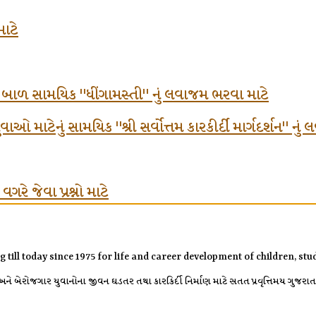
માટે
ં બાળ સામયિક "ધીંગામસ્તી" નું લવાજમ ભરવા માટે
ઓ માટેનું સામયિક "શ્રી સર્વોત્તમ કારકીર્દી માર્ગદર્શન" નુ
રે જેવા પ્રશ્નો માટે
g till today since 1975 for life and career development of children, s
 બેરોજગાર યુવાનોના જીવન ઘડતર તથા કારકિર્દી નિર્માણ માટે સતત પ્રવૃત્તિમય ગુજરાતની