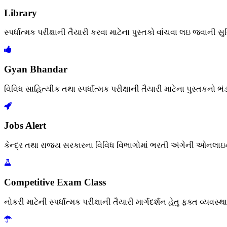
Library
સ્પર્ધાત્મક પરીક્ષાની તૈયારી કરવા માટેના પુસ્તકો વાંચવા લઇ જવાની સ
Gyan Bhandar
વિવિધ સાહિત્યીક તથા સ્પર્ધાત્મક પરીક્ષાની તૈયારી માટેના પુસ્તકનો ભંડ
Jobs Alert
કેન્દ્ર તથા રાજ્ય સરકારના વિવિધ વિભાગોમાં ભરતી અંગેની ઓનલાઇ
Competitive Exam Class
નોકરી માટેની સ્પર્ધાત્મક પરીક્ષાની તૈયારી માર્ગદર્શન હેતુ ફક્ત વ્યવસ્