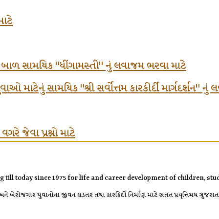
માટે
ં બાળ સામયિક "ધીંગામસ્તી" નું લવાજમ ભરવા માટે
ઓ માટેનું સામયિક "શ્રી સર્વોત્તમ કારકીર્દી માર્ગદર્શન" નુ
રે જેવા પ્રશ્નો માટે
g till today since 1975 for life and career development of children, s
 બેરોજગાર યુવાનોના જીવન ઘડતર તથા કારકિર્દી નિર્માણ માટે સતત પ્રવૃત્તિમય ગુજરાતની