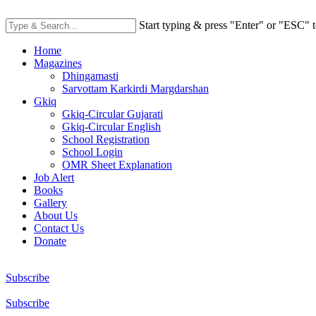
Start typing & press "Enter" or "ESC" t
Home
Magazines
Dhingamasti
Sarvottam Karkirdi Margdarshan
Gkiq
Gkiq-Circular Gujarati
Gkiq-Circular English
School Registration
School Login
OMR Sheet Explanation
Job Alert
Books
Gallery
About Us
Contact Us
Donate
Subscribe
Subscribe