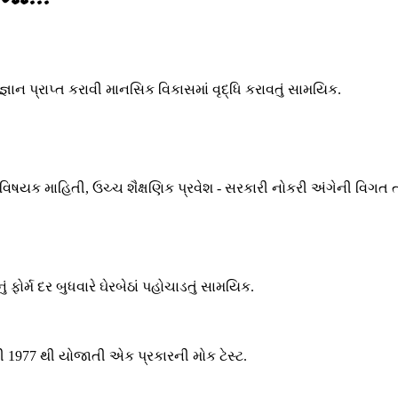
જ્ઞાન પ્રાપ્ત કરાવી માનસિક વિકાસમાં વૃદ્ધિ કરાવતું સામયિક.
ા વિષયક માહિતી, ઉચ્ચ શૈક્ષણિક પ્રવેશ - સરકારી નોકરી અંગેની વિગત 
ોર્મ દર બુધવારે ઘેરબેઠાં પહોચાડતું સામયિક.
તી 1977 થી યોજાતી એક પ્રકારની મોક ટેસ્ટ.