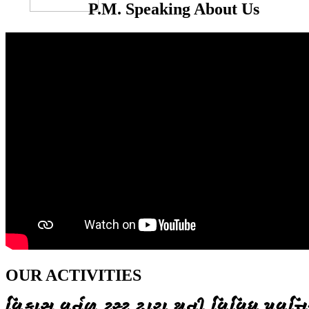
P.M. Speaking About Us
OUR ACTIVITIES
વિકાસ વર્તુળ ટ્રસ્ટ દ્વારા થતી વિવિધ પ્રવૃત્