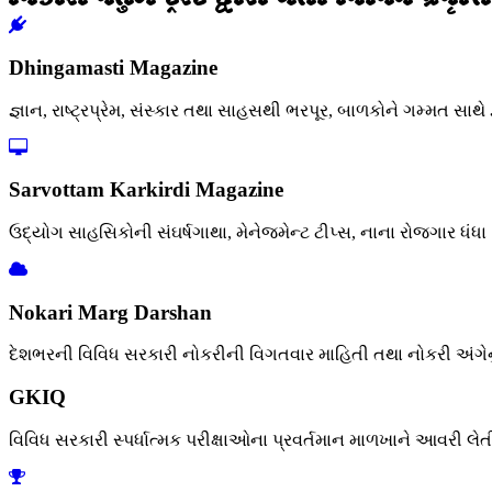
Dhingamasti Magazine
જ્ઞાન, રાષ્ટ્રપ્રેમ, સંસ્કાર તથા સાહસથી ભરપૂર, બાળકોને ગમ્મત સાથે 
Sarvottam Karkirdi Magazine
ઉદ્યોગ સાહસિકોની સંઘર્ષગાથા, મેનેજમેન્ટ ટીપ્સ, નાના રોજગાર ધંધ
Nokari Marg Darshan
દેશભરની વિવિધ સરકારી નોકરીની વિગતવાર માહિતી તથા નોકરી અંગેનું ફ
GKIQ
વિવિધ સરકારી સ્પર્ધાત્મક પરીક્ષાઓના પ્રવર્તમાન માળખાને આવરી લે