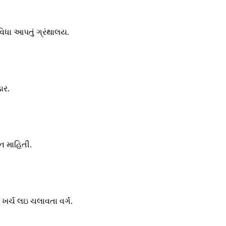
ુવિધા આપતું ગ્રંથાલય.
ાર.
ન માહિતી.
થા ખર્ચ લઇ ચલાવતા વર્ગ.