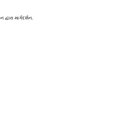
્વારા માર્ગદર્શન.