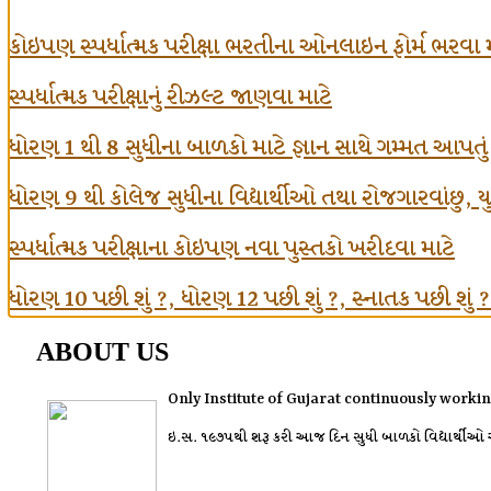
કોઇપણ સ્પર્ધાત્મક પરીક્ષા ભરતીના ઓનલાઇન ફોર્મ ભરવા 
સ્પર્ધાત્મક પરીક્ષાનું રીઝલ્ટ જાણવા માટે
ધોરણ 1 થી 8 સુધીના બાળકો માટે જ્ઞાન સાથે ગમ્મત આપતુ
ધોરણ 9 થી કોલેજ સુધીના વિદ્યાર્થીઓ તથા રોજગારવાંછુ, યુવા
સ્પર્ધાત્મક પરીક્ષાના કોઇપણ નવા પુસ્તકો ખરીદવા માટે
ધોરણ 10 પછી શું ?, ધોરણ 12 પછી શું ?, સ્નાતક પછી શું ? વગ
ABOUT US
Only Institute of Gujarat continuously workin
ઇ.સ. ૧૯૭૫થી શરૂ કરી આજ દિન સુધી બાળકો વિદ્યાર્થીઓ અને