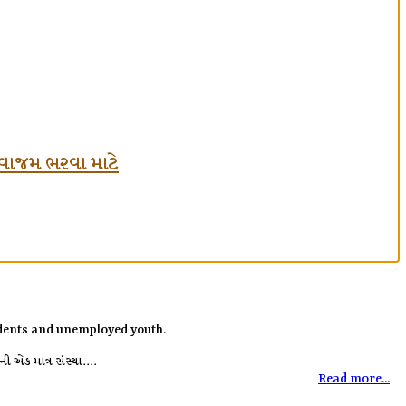
ં લવાજમ ભરવા માટે
tudents and unemployed youth.
 એક માત્ર સંસ્થા....
Read more...