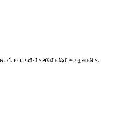
તથા ધો. 10-12 પછીની કારકિર્દી માહિતી આપતું સામયિક.