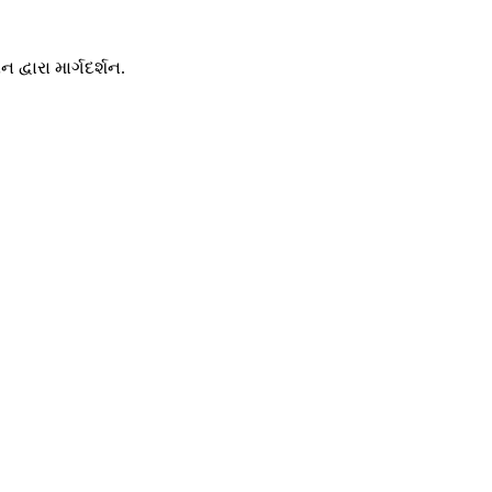
્વારા માર્ગદર્શન.