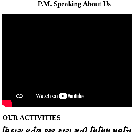
P.M. Speaking About Us
OUR ACTIVITIES
વિકાસ વર્તુળ ટ્રસ્ટ દ્વારા થતી વિવિધ પ્રવૃત્