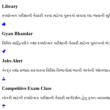
Library
સ્પર્ધાત્મક પરીક્ષાની તૈયારી કરવા માટેના પુસ્તકો વાંચવા લઇ જવાની સ
Gyan Bhandar
વિવિધ સાહિત્યીક તથા સ્પર્ધાત્મક પરીક્ષાની તૈયારી માટેના પુસ્તકનો ભંડ
Jobs Alert
કેન્દ્ર તથા રાજ્ય સરકારના વિવિધ વિભાગોમાં ભરતી અંગેની ઓનલાઇ
Competitive Exam Class
નોકરી માટેની સ્પર્ધાત્મક પરીક્ષાની તૈયારી માર્ગદર્શન હેતુ ફક્ત વ્યવસ્