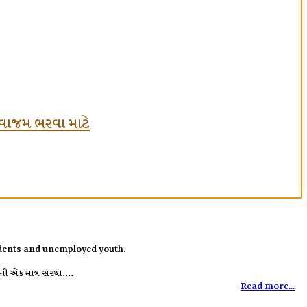
ં લવાજમ ભરવા માટે
tudents and unemployed youth.
 એક માત્ર સંસ્થા....
Read more...