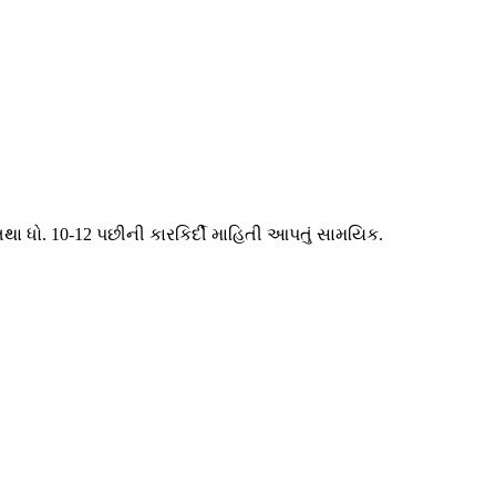
તથા ધો. 10-12 પછીની કારકિર્દી માહિતી આપતું સામયિક.