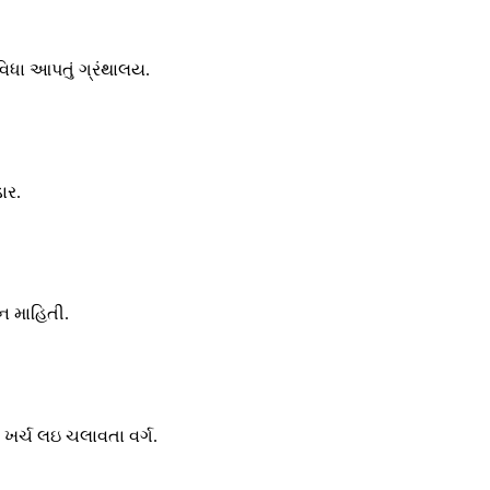
ુવિધા આપતું ગ્રંથાલય.
ાર.
ન માહિતી.
થા ખર્ચ લઇ ચલાવતા વર્ગ.