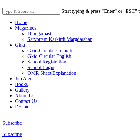
Start typing & press "Enter" or "ESC" t
Home
Magazines
Dhingamasti
Sarvottam Karkirdi Margdarshan
Gkiq
Gkiq-Circular Gujarati
Gkiq-Circular English
School Registration
School Login
OMR Sheet Explanation
Job Alert
Books
Gallery
About Us
Contact Us
Donate
Subscribe
Subscribe