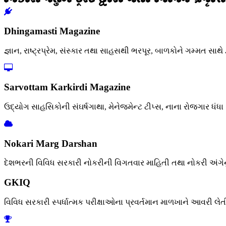
Dhingamasti Magazine
જ્ઞાન, રાષ્ટ્રપ્રેમ, સંસ્કાર તથા સાહસથી ભરપૂર, બાળકોને ગમ્મત સાથે 
Sarvottam Karkirdi Magazine
ઉદ્યોગ સાહસિકોની સંઘર્ષગાથા, મેનેજમેન્ટ ટીપ્સ, નાના રોજગાર ધંધ
Nokari Marg Darshan
દેશભરની વિવિધ સરકારી નોકરીની વિગતવાર માહિતી તથા નોકરી અંગેનું ફ
GKIQ
વિવિધ સરકારી સ્પર્ધાત્મક પરીક્ષાઓના પ્રવર્તમાન માળખાને આવરી લે