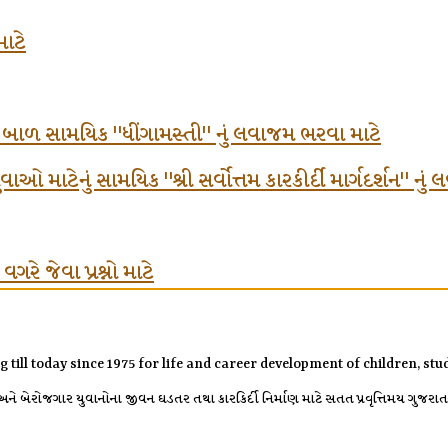
માટે
ં બાળ સામયિક "ધીંગામસ્તી" નું લવાજમ ભરવા માટે
ઓ માટેનું સામયિક "શ્રી સર્વોત્તમ કારકીર્દી માર્ગદર્શન" નુ
રે જેવા પ્રશ્નો માટે
g till today since 1975 for life and career development of children, s
 બેરોજગાર યુવાનોના જીવન ઘડતર તથા કારકિર્દી નિર્માણ માટે સતત પ્રવૃત્તિમય ગુજરાતની