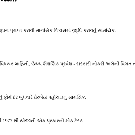
જ્ઞાન પ્રાપ્ત કરાવી માનસિક વિકાસમાં વૃદ્ધિ કરાવતું સામયિક.
ા વિષયક માહિતી, ઉચ્ચ શૈક્ષણિક પ્રવેશ - સરકારી નોકરી અંગેની વિગત 
ોર્મ દર બુધવારે ઘેરબેઠાં પહોચાડતું સામયિક.
તી 1977 થી યોજાતી એક પ્રકારની મોક ટેસ્ટ.