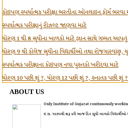
કોઇપણ સ્પર્ધાત્મક પરીક્ષા ભરતીના ઓનલાઇન ફોર્મ ભરવા 
સ્પર્ધાત્મક પરીક્ષાનું રીઝલ્ટ જાણવા માટે
ધોરણ 1 થી 8 સુધીના બાળકો માટે જ્ઞાન સાથે ગમ્મત આપતુ
ધોરણ 9 થી કોલેજ સુધીના વિદ્યાર્થીઓ તથા રોજગારવાંછુ, યુવા
સ્પર્ધાત્મક પરીક્ષાના કોઇપણ નવા પુસ્તકો ખરીદવા માટે
ધોરણ 10 પછી શું ?, ધોરણ 12 પછી શું ?, સ્નાતક પછી શું ? વગ
ABOUT US
Only Institute of Gujarat continuously workin
ઇ.સ. ૧૯૭૫થી શરૂ કરી આજ દિન સુધી બાળકો વિદ્યાર્થીઓ અને