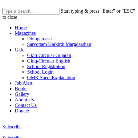
Start typing & press "Enter" or "ESC"
to close
Home
Magazines
Dhingamasti
Sarvottam Karkirdi Margdarshan
Gkiq
Gkiq-Circular Gujarati
Gkiq-Circular English
School Registration
School Login
OMR Sheet Explanation
Job Alert
Books
Gallery
About Us
Contact Us
Donate
Subscribe
Subscribe