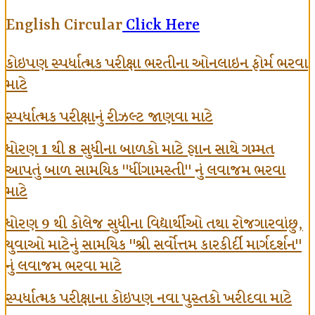
English Circular
Click Here
કોઇપણ સ્પર્ધાત્મક પરીક્ષા ભરતીના ઓનલાઇન ફોર્મ ભરવા
માટે
સ્પર્ધાત્મક પરીક્ષાનું રીઝલ્ટ જાણવા માટે
ધોરણ 1 થી 8 સુધીના બાળકો માટે જ્ઞાન સાથે ગમ્મત
આપતું બાળ સામયિક "ધીંગામસ્તી" નું લવાજમ ભરવા
માટે
ધોરણ 9 થી કોલેજ સુધીના વિદ્યાર્થીઓ તથા રોજગારવાંછુ,
યુવાઓ માટેનું સામયિક "શ્રી સર્વોત્તમ કારકીર્દી માર્ગદર્શન"
નું લવાજમ ભરવા માટે
સ્પર્ધાત્મક પરીક્ષાના કોઇપણ નવા પુસ્તકો ખરીદવા માટે