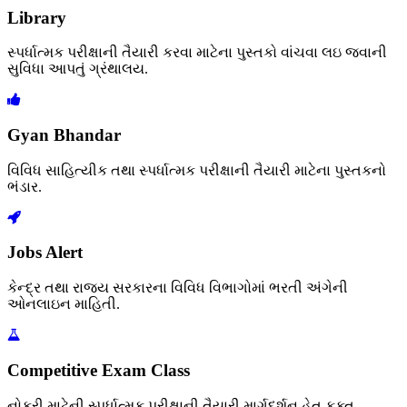
Library
સ્પર્ધાત્મક પરીક્ષાની તૈયારી કરવા માટેના પુસ્તકો વાંચવા લઇ જવાની
સુવિધા આપતું ગ્રંથાલય.
Gyan Bhandar
વિવિધ સાહિત્યીક તથા સ્પર્ધાત્મક પરીક્ષાની તૈયારી માટેના પુસ્તકનો
ભંડાર.
Jobs Alert
કેન્દ્ર તથા રાજ્ય સરકારના વિવિધ વિભાગોમાં ભરતી અંગેની
ઓનલાઇન માહિતી.
Competitive Exam Class
નોકરી માટેની સ્પર્ધાત્મક પરીક્ષાની તૈયારી માર્ગદર્શન હેતુ ફક્ત