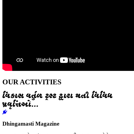
OUR ACTIVITIES
વિકાસ વર્તુળ ટ્રસ્ટ દ્વારા થતી વિવિધ
પ્રવૃત્તિઓ...
Dhingamasti Magazine