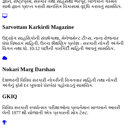
જ્ઞાન, રાષ્ટ્રપ્રેમ, સંસ્કાર તથા સાહસથી ભરપૂર, બાળકોને ગમ્મત
સાથે જ્ઞાન પ્રાપ્ત કરાવી માનસિક વિકાસમાં વૃદ્ધિ કરાવતું સામયિક.
Sarvottam Karkirdi Magazine
ઉદ્યોગ સાહસિકોની સંઘર્ષગાથા, મેનેજમેન્ટ ટીપ્સ, નાના રોજગાર
ધંધા વિષયક માહિતી, ઉચ્ચ શૈક્ષણિક પ્રવેશ - સરકારી નોકરી અંગેની
વિગત તથા ધો. 10-12 પછીની કારકિર્દી માહિતી આપતું સામયિક.
Nokari Marg Darshan
દેશભરની વિવિધ સરકારી નોકરીની વિગતવાર માહિતી તથા નોકરી
અંગેનું ફોર્મ દર બુધવારે ઘેરબેઠાં પહોચાડતું સામયિક.
GKIQ
વિવિધ સરકારી સ્પર્ધાત્મક પરીક્ષાઓના પ્રવર્તમાન માળખાને આવરી
લેતી 1977 થી યોજાતી એક પ્રકારની મોક ટેસ્ટ.