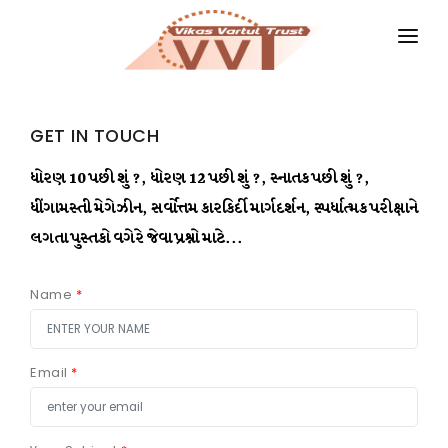
HOME
MAGAZINES
GET IN TOUCH
GKIQ
ધોરણ 10 પછી શું ?, ધોરણ 12 પછી શું ?, સ્નાતક પછી શું ?,
ધીંગામસ્તી મેગેઝીન, સર્વોત્તમ કારકિર્દી માર્ગદર્શન, સ્પર્ધાત્મક પરીક્ષાને
JOB ALERT
લગતા પુસ્તકો વગેરે જેવા પ્રશ્નો માટે...
BOOKS
Name
*
GALLERY
ABOUT US
Email
*
CONTACT US
DONATE