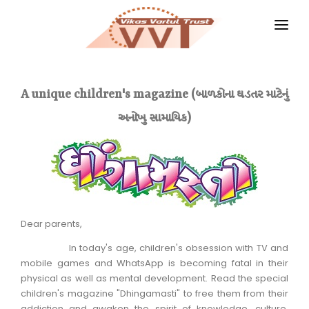
HOME
MAGAZINES
A unique children's magazine (બાળકોના ઘડતર માટેનું
અનોખુ સામાયિક)
GKIQ
JOB ALERT
BOOKS
GALLERY
Dear parents,
ABOUT US
In today's age, children's obsession with TV and
mobile games and WhatsApp is becoming fatal in their
CONTACT US
physical as well as mental development. Read the special
children's magazine "Dhingamasti" to free them from their
DONATE
addiction and awaken the spirit of knowledge, culture,