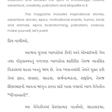
adventure, creativity, patriotism and etiquette in it.
The magazine includes inspirational stories,
adventure stories, epics, motivational events, humor, birds
and animals, epics, brainstorming, patriotism, science,
make yourself, let's paint.
પ્રિય વાલીઓ,
આજના યુગમાં બાળકોમાં ટીવી અને મોબાઈલની ગેમ
તથા વોટ્સઅપનું વળગણ બાળકોના શારીરિક તેમજ માનસિક
વિકાસમાં ઘાતક બનતું જાય છે. તેના વ્યસનમાંથી તેમને મુક્ત કરી
તેમાં જ્ઞાન, સંસ્કાર, સાહસ, સર્જનાત્મકતા, રાષ્ટ્રપ્રેમ, તેમજ
શિષ્ટાચારની ભાવના જાગૃત કરવા માટે ખાસ વંચાવો બાળ મેગેઝીન
"ધીંગામસ્તી".
આ મેગેઝીનમાં પ્રેરણાત્મક વાર્તાઓ, સાહસકથા,