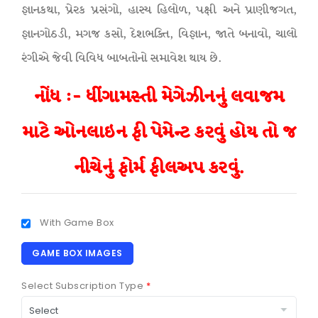
જ્ઞાનકથા, પ્રેરક પ્રસંગો, હાસ્ય હિલોળ, પક્ષી અને પ્રાણીજગત,
જ્ઞાનગોઠડી, મગજ કસો, દેશભક્તિ, વિજ્ઞાન, જાતે બનાવો, ચાલો
રંગીએ જેવી વિવિધ બાબતોનો સમાવેશ થાય છે.
નોંધ :- ધીંગામસ્તી મેગેઝીનનું લવાજમ
માટે ઓનલાઇન ફી પેમેન્ટ કરવું હોય તો જ
નીચેનું ફોર્મ ફીલઅપ કરવું.
With Game Box
GAME BOX IMAGES
Select Subscription Type
*