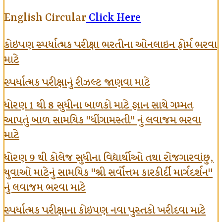
English Circular
Click Here
કોઇપણ સ્પર્ધાત્મક પરીક્ષા ભરતીના ઓનલાઇન ફોર્મ ભરવા
માટે
સ્પર્ધાત્મક પરીક્ષાનું રીઝલ્ટ જાણવા માટે
ધોરણ 1 થી 8 સુધીના બાળકો માટે જ્ઞાન સાથે ગમ્મત
આપતું બાળ સામયિક "ધીંગામસ્તી" નું લવાજમ ભરવા
માટે
ધોરણ 9 થી કોલેજ સુધીના વિદ્યાર્થીઓ તથા રોજગારવાંછુ,
યુવાઓ માટેનું સામયિક "શ્રી સર્વોત્તમ કારકીર્દી માર્ગદર્શન"
નું લવાજમ ભરવા માટે
સ્પર્ધાત્મક પરીક્ષાના કોઇપણ નવા પુસ્તકો ખરીદવા માટે