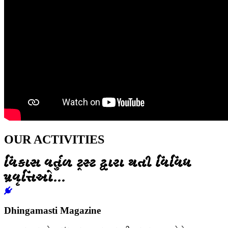
OUR ACTIVITIES
વિકાસ વર્તુળ ટ્રસ્ટ દ્વારા થતી વિવિધ
પ્રવૃત્તિઓ...
Dhingamasti Magazine