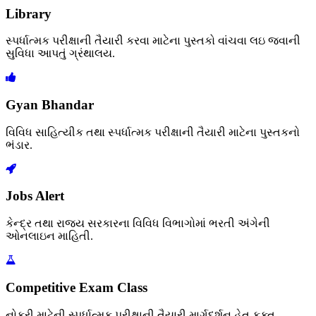
Library
સ્પર્ધાત્મક પરીક્ષાની તૈયારી કરવા માટેના પુસ્તકો વાંચવા લઇ જવાની
સુવિધા આપતું ગ્રંથાલય.
Gyan Bhandar
વિવિધ સાહિત્યીક તથા સ્પર્ધાત્મક પરીક્ષાની તૈયારી માટેના પુસ્તકનો
ભંડાર.
Jobs Alert
કેન્દ્ર તથા રાજ્ય સરકારના વિવિધ વિભાગોમાં ભરતી અંગેની
ઓનલાઇન માહિતી.
Competitive Exam Class
નોકરી માટેની સ્પર્ધાત્મક પરીક્ષાની તૈયારી માર્ગદર્શન હેતુ ફક્ત