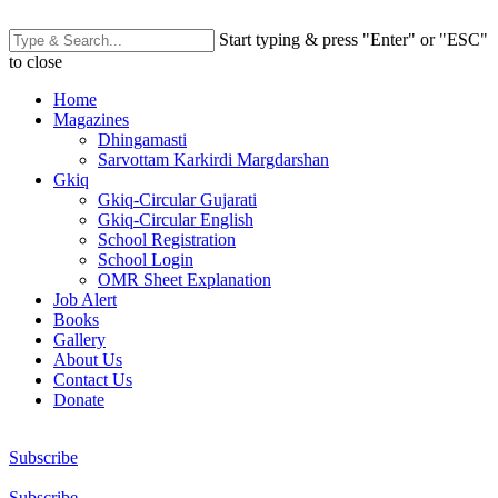
Start typing & press "Enter" or "ESC"
to close
Home
Magazines
Dhingamasti
Sarvottam Karkirdi Margdarshan
Gkiq
Gkiq-Circular Gujarati
Gkiq-Circular English
School Registration
School Login
OMR Sheet Explanation
Job Alert
Books
Gallery
About Us
Contact Us
Donate
Subscribe
Subscribe