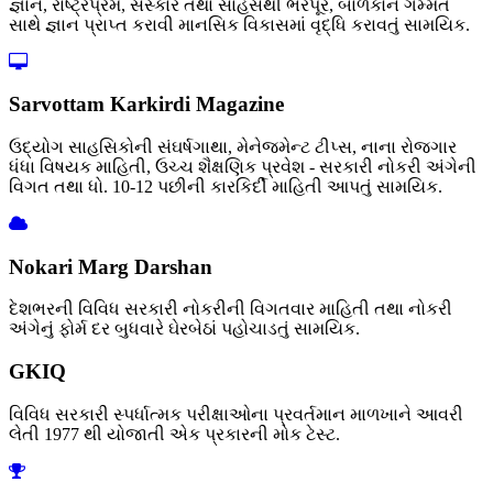
જ્ઞાન, રાષ્ટ્રપ્રેમ, સંસ્કાર તથા સાહસથી ભરપૂર, બાળકોને ગમ્મત
સાથે જ્ઞાન પ્રાપ્ત કરાવી માનસિક વિકાસમાં વૃદ્ધિ કરાવતું સામયિક.
Sarvottam Karkirdi Magazine
ઉદ્યોગ સાહસિકોની સંઘર્ષગાથા, મેનેજમેન્ટ ટીપ્સ, નાના રોજગાર
ધંધા વિષયક માહિતી, ઉચ્ચ શૈક્ષણિક પ્રવેશ - સરકારી નોકરી અંગેની
વિગત તથા ધો. 10-12 પછીની કારકિર્દી માહિતી આપતું સામયિક.
Nokari Marg Darshan
દેશભરની વિવિધ સરકારી નોકરીની વિગતવાર માહિતી તથા નોકરી
અંગેનું ફોર્મ દર બુધવારે ઘેરબેઠાં પહોચાડતું સામયિક.
GKIQ
વિવિધ સરકારી સ્પર્ધાત્મક પરીક્ષાઓના પ્રવર્તમાન માળખાને આવરી
લેતી 1977 થી યોજાતી એક પ્રકારની મોક ટેસ્ટ.