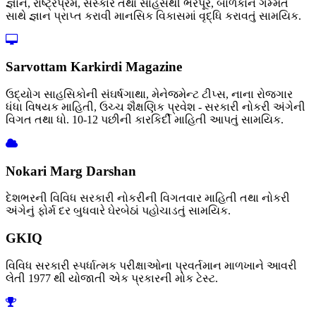
જ્ઞાન, રાષ્ટ્રપ્રેમ, સંસ્કાર તથા સાહસથી ભરપૂર, બાળકોને ગમ્મત
સાથે જ્ઞાન પ્રાપ્ત કરાવી માનસિક વિકાસમાં વૃદ્ધિ કરાવતું સામયિક.
Sarvottam Karkirdi Magazine
ઉદ્યોગ સાહસિકોની સંઘર્ષગાથા, મેનેજમેન્ટ ટીપ્સ, નાના રોજગાર
ધંધા વિષયક માહિતી, ઉચ્ચ શૈક્ષણિક પ્રવેશ - સરકારી નોકરી અંગેની
વિગત તથા ધો. 10-12 પછીની કારકિર્દી માહિતી આપતું સામયિક.
Nokari Marg Darshan
દેશભરની વિવિધ સરકારી નોકરીની વિગતવાર માહિતી તથા નોકરી
અંગેનું ફોર્મ દર બુધવારે ઘેરબેઠાં પહોચાડતું સામયિક.
GKIQ
વિવિધ સરકારી સ્પર્ધાત્મક પરીક્ષાઓના પ્રવર્તમાન માળખાને આવરી
લેતી 1977 થી યોજાતી એક પ્રકારની મોક ટેસ્ટ.