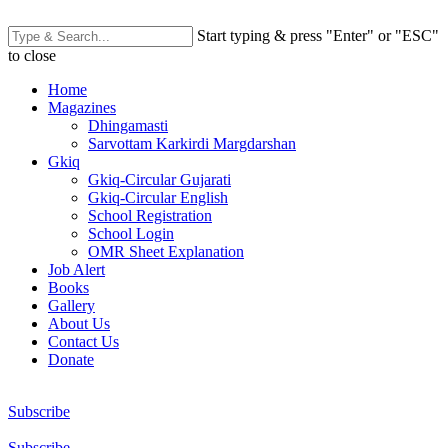
Start typing & press "Enter" or "ESC"
to close
Home
Magazines
Dhingamasti
Sarvottam Karkirdi Margdarshan
Gkiq
Gkiq-Circular Gujarati
Gkiq-Circular English
School Registration
School Login
OMR Sheet Explanation
Job Alert
Books
Gallery
About Us
Contact Us
Donate
Subscribe
Subscribe