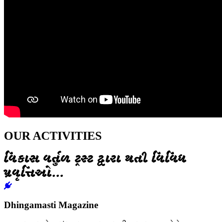
OUR ACTIVITIES
વિકાસ વર્તુળ ટ્રસ્ટ દ્વારા થતી વિવિધ
પ્રવૃત્તિઓ...
Dhingamasti Magazine