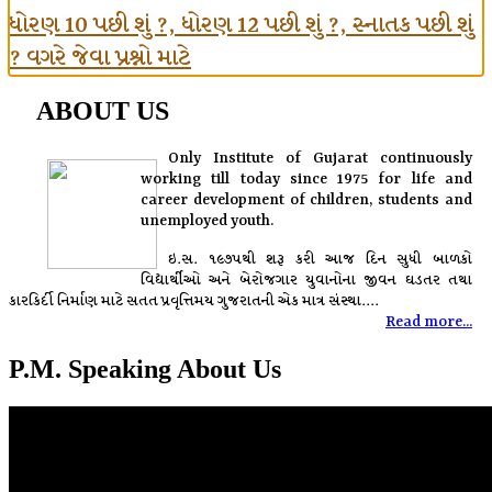
ધોરણ 10 પછી શું ?, ધોરણ 12 પછી શું ?, સ્નાતક પછી શું
? વગરે જેવા પ્રશ્નો માટે
ABOUT US
Only Institute of Gujarat continuously
working till today since 1975 for life and
career development of children, students and
unemployed youth.
ઇ.સ. ૧૯૭૫થી શરૂ કરી આજ દિન સુધી બાળકો
વિદ્યાર્થીઓ અને બેરોજગાર યુવાનોના જીવન ઘડતર તથા
કારકિર્દી નિર્માણ માટે સતત પ્રવૃત્તિમય ગુજરાતની એક માત્ર સંસ્થા....
Read more...
P.M. Speaking About Us