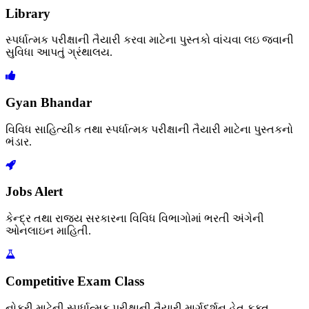
Library
સ્પર્ધાત્મક પરીક્ષાની તૈયારી કરવા માટેના પુસ્તકો વાંચવા લઇ જવાની
સુવિધા આપતું ગ્રંથાલય.
Gyan Bhandar
વિવિધ સાહિત્યીક તથા સ્પર્ધાત્મક પરીક્ષાની તૈયારી માટેના પુસ્તકનો
ભંડાર.
Jobs Alert
કેન્દ્ર તથા રાજ્ય સરકારના વિવિધ વિભાગોમાં ભરતી અંગેની
ઓનલાઇન માહિતી.
Competitive Exam Class
નોકરી માટેની સ્પર્ધાત્મક પરીક્ષાની તૈયારી માર્ગદર્શન હેતુ ફક્ત