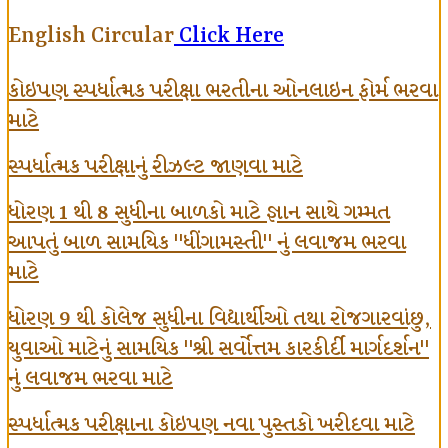
English Circular
Click Here
કોઇપણ સ્પર્ધાત્મક પરીક્ષા ભરતીના ઓનલાઇન ફોર્મ ભરવા
માટે
સ્પર્ધાત્મક પરીક્ષાનું રીઝલ્ટ જાણવા માટે
ધોરણ 1 થી 8 સુધીના બાળકો માટે જ્ઞાન સાથે ગમ્મત
આપતું બાળ સામયિક "ધીંગામસ્તી" નું લવાજમ ભરવા
માટે
ધોરણ 9 થી કોલેજ સુધીના વિદ્યાર્થીઓ તથા રોજગારવાંછુ,
યુવાઓ માટેનું સામયિક "શ્રી સર્વોત્તમ કારકીર્દી માર્ગદર્શન"
નું લવાજમ ભરવા માટે
સ્પર્ધાત્મક પરીક્ષાના કોઇપણ નવા પુસ્તકો ખરીદવા માટે