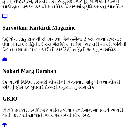
જ્ઞાન, રાષ્ટ્રપ્રેમ, સંસ્કાર તથા સાહસથી ભરપૂર, બાળકોને ગમ્મત
સાથે જ્ઞાન પ્રાપ્ત કરાવી માનસિક વિકાસમાં વૃદ્ધિ કરાવતું સામયિક.
Sarvottam Karkirdi Magazine
ઉદ્યોગ સાહસિકોની સંઘર્ષગાથા, મેનેજમેન્ટ ટીપ્સ, નાના રોજગાર
ધંધા વિષયક માહિતી, ઉચ્ચ શૈક્ષણિક પ્રવેશ - સરકારી નોકરી અંગેની
વિગત તથા ધો. 10-12 પછીની કારકિર્દી માહિતી આપતું સામયિક.
Nokari Marg Darshan
દેશભરની વિવિધ સરકારી નોકરીની વિગતવાર માહિતી તથા નોકરી
અંગેનું ફોર્મ દર બુધવારે ઘેરબેઠાં પહોચાડતું સામયિક.
GKIQ
વિવિધ સરકારી સ્પર્ધાત્મક પરીક્ષાઓના પ્રવર્તમાન માળખાને આવરી
લેતી 1977 થી યોજાતી એક પ્રકારની મોક ટેસ્ટ.