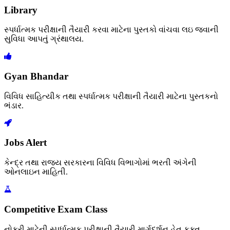
Library
સ્પર્ધાત્મક પરીક્ષાની તૈયારી કરવા માટેના પુસ્તકો વાંચવા લઇ જવાની
સુવિધા આપતું ગ્રંથાલય.
Gyan Bhandar
વિવિધ સાહિત્યીક તથા સ્પર્ધાત્મક પરીક્ષાની તૈયારી માટેના પુસ્તકનો
ભંડાર.
Jobs Alert
કેન્દ્ર તથા રાજ્ય સરકારના વિવિધ વિભાગોમાં ભરતી અંગેની
ઓનલાઇન માહિતી.
Competitive Exam Class
નોકરી માટેની સ્પર્ધાત્મક પરીક્ષાની તૈયારી માર્ગદર્શન હેતુ ફક્ત