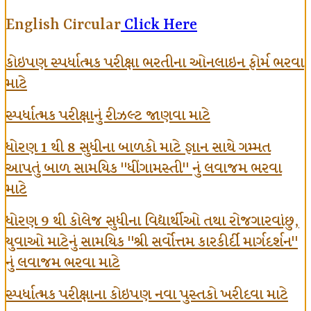
English Circular
Click Here
કોઇપણ સ્પર્ધાત્મક પરીક્ષા ભરતીના ઓનલાઇન ફોર્મ ભરવા
માટે
સ્પર્ધાત્મક પરીક્ષાનું રીઝલ્ટ જાણવા માટે
ધોરણ 1 થી 8 સુધીના બાળકો માટે જ્ઞાન સાથે ગમ્મત
આપતું બાળ સામયિક "ધીંગામસ્તી" નું લવાજમ ભરવા
માટે
ધોરણ 9 થી કોલેજ સુધીના વિદ્યાર્થીઓ તથા રોજગારવાંછુ,
યુવાઓ માટેનું સામયિક "શ્રી સર્વોત્તમ કારકીર્દી માર્ગદર્શન"
નું લવાજમ ભરવા માટે
સ્પર્ધાત્મક પરીક્ષાના કોઇપણ નવા પુસ્તકો ખરીદવા માટે