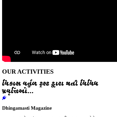
OUR ACTIVITIES
વિકાસ વર્તુળ ટ્રસ્ટ દ્વારા થતી વિવિધ
પ્રવૃત્તિઓ...
Dhingamasti Magazine