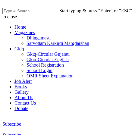
Start typing & press "Enter" or "ESC"
to close
Home
Magazines
Dhingamasti
Sarvottam Karkirdi Margdarshan
Gkiq
Gkiq-Circular Gujarati
Gkiq-Circular English
School Registration
School Login
OMR Sheet Explanation
Job Alert
Books
Gallery
About Us
Contact Us
Donate
Subscribe
Subscribe