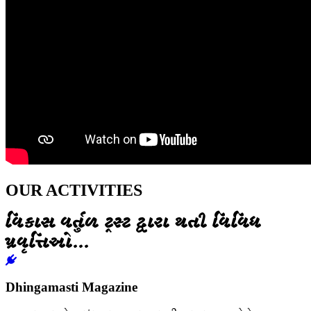
OUR ACTIVITIES
વિકાસ વર્તુળ ટ્રસ્ટ દ્વારા થતી વિવિધ
પ્રવૃત્તિઓ...
Dhingamasti Magazine