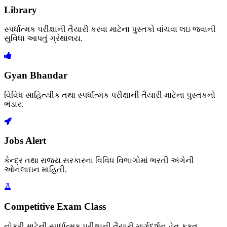
Library
સ્પર્ધાત્મક પરીક્ષાની તૈયારી કરવા માટેના પુસ્તકો વાંચવા લઇ જવાની
સુવિધા આપતું ગ્રંથાલય.
Gyan Bhandar
વિવિધ સાહિત્યીક તથા સ્પર્ધાત્મક પરીક્ષાની તૈયારી માટેના પુસ્તકનો
ભંડાર.
Jobs Alert
કેન્દ્ર તથા રાજ્ય સરકારના વિવિધ વિભાગોમાં ભરતી અંગેની
ઓનલાઇન માહિતી.
Competitive Exam Class
નોકરી માટેની સ્પર્ધાત્મક પરીક્ષાની તૈયારી માર્ગદર્શન હેતુ ફક્ત