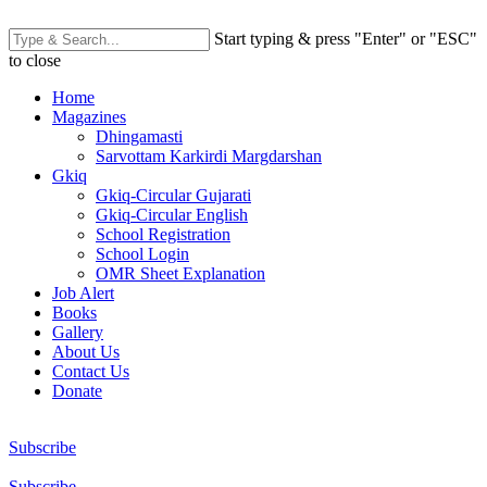
Start typing & press "Enter" or "ESC"
to close
Home
Magazines
Dhingamasti
Sarvottam Karkirdi Margdarshan
Gkiq
Gkiq-Circular Gujarati
Gkiq-Circular English
School Registration
School Login
OMR Sheet Explanation
Job Alert
Books
Gallery
About Us
Contact Us
Donate
Subscribe
Subscribe