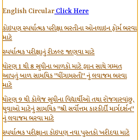
English Circular
Click Here
કોઇપણ સ્પર્ધાત્મક પરીક્ષા ભરતીના ઓનલાઇન ફોર્મ ભરવા
માટે
સ્પર્ધાત્મક પરીક્ષાનું રીઝલ્ટ જાણવા માટે
ધોરણ 1 થી 8 સુધીના બાળકો માટે જ્ઞાન સાથે ગમ્મત
આપતું બાળ સામયિક "ધીંગામસ્તી" નું લવાજમ ભરવા
માટે
ધોરણ 9 થી કોલેજ સુધીના વિદ્યાર્થીઓ તથા રોજગારવાંછુ,
યુવાઓ માટેનું સામયિક "શ્રી સર્વોત્તમ કારકીર્દી માર્ગદર્શન"
નું લવાજમ ભરવા માટે
સ્પર્ધાત્મક પરીક્ષાના કોઇપણ નવા પુસ્તકો ખરીદવા માટે