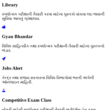
Library
સ્પર્ધાત્મક પરીક્ષાની તૈયારી કરવા માટેના પુસ્તકો વાંચવા લઇ જવાની
સુવિધા આપતું ગ્રંથાલય.
Gyan Bhandar
વિવિધ સાહિત્યીક તથા સ્પર્ધાત્મક પરીક્ષાની તૈયારી માટેના પુસ્તકનો
ભંડાર.
Jobs Alert
કેન્દ્ર તથા રાજ્ય સરકારના વિવિધ વિભાગોમાં ભરતી અંગેની
ઓનલાઇન માહિતી.
Competitive Exam Class
નોકરી માટેની સ્પર્ધાત્મક પરીક્ષાની તૈયારી માર્ગદર્શન હેતુ ફક્ત