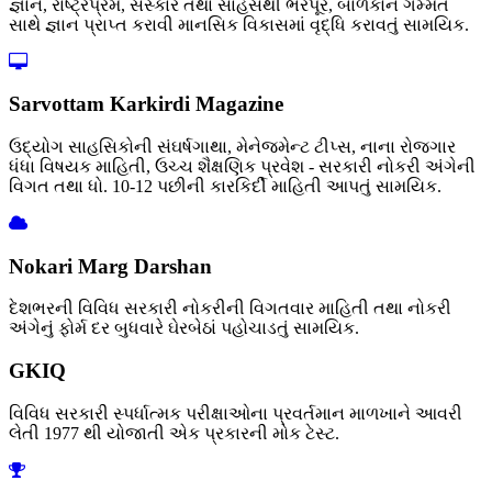
જ્ઞાન, રાષ્ટ્રપ્રેમ, સંસ્કાર તથા સાહસથી ભરપૂર, બાળકોને ગમ્મત
સાથે જ્ઞાન પ્રાપ્ત કરાવી માનસિક વિકાસમાં વૃદ્ધિ કરાવતું સામયિક.
Sarvottam Karkirdi Magazine
ઉદ્યોગ સાહસિકોની સંઘર્ષગાથા, મેનેજમેન્ટ ટીપ્સ, નાના રોજગાર
ધંધા વિષયક માહિતી, ઉચ્ચ શૈક્ષણિક પ્રવેશ - સરકારી નોકરી અંગેની
વિગત તથા ધો. 10-12 પછીની કારકિર્દી માહિતી આપતું સામયિક.
Nokari Marg Darshan
દેશભરની વિવિધ સરકારી નોકરીની વિગતવાર માહિતી તથા નોકરી
અંગેનું ફોર્મ દર બુધવારે ઘેરબેઠાં પહોચાડતું સામયિક.
GKIQ
વિવિધ સરકારી સ્પર્ધાત્મક પરીક્ષાઓના પ્રવર્તમાન માળખાને આવરી
લેતી 1977 થી યોજાતી એક પ્રકારની મોક ટેસ્ટ.