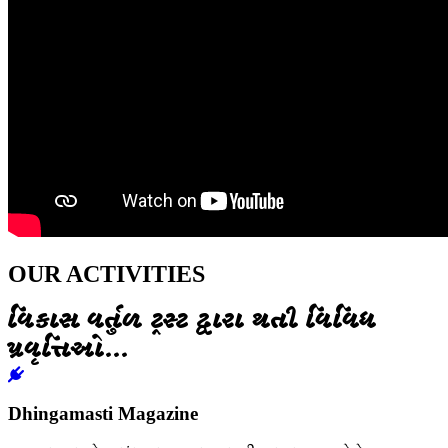
OUR ACTIVITIES
વિકાસ વર્તુળ ટ્રસ્ટ દ્વારા થતી વિવિધ
પ્રવૃત્તિઓ...
Dhingamasti Magazine