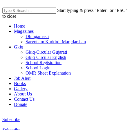
Start typing & press "Enter" or "ESC"
to close
Home
Magazines
Dhingamasti
Sarvottam Karkirdi Margdarshan
Gkiq
Gkiq-Circular Gujarati
Gkiq-Circular English
School Registration
School Login
OMR Sheet Explanation
Job Alert
Books
Gallery
About Us
Contact Us
Donate
Subscribe
Subscribe