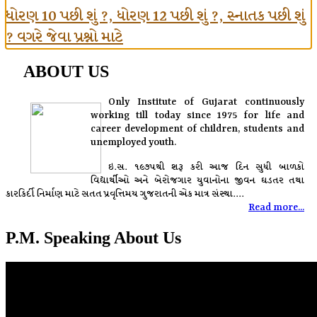
ધોરણ 10 પછી શું ?, ધોરણ 12 પછી શું ?, સ્નાતક પછી શું
? વગરે જેવા પ્રશ્નો માટે
ABOUT US
Only Institute of Gujarat continuously
working till today since 1975 for life and
career development of children, students and
unemployed youth.
ઇ.સ. ૧૯૭૫થી શરૂ કરી આજ દિન સુધી બાળકો
વિદ્યાર્થીઓ અને બેરોજગાર યુવાનોના જીવન ઘડતર તથા
કારકિર્દી નિર્માણ માટે સતત પ્રવૃત્તિમય ગુજરાતની એક માત્ર સંસ્થા....
Read more...
P.M. Speaking About Us