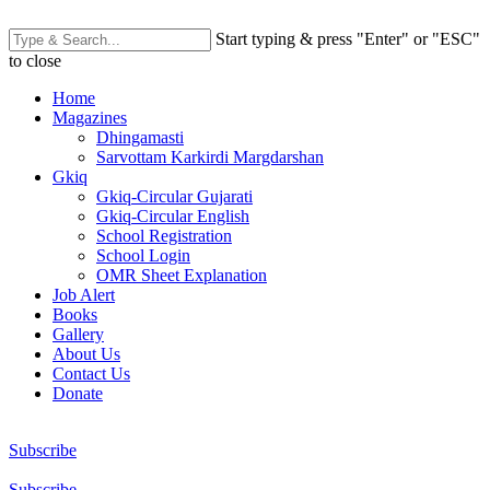
Start typing & press "Enter" or "ESC"
to close
Home
Magazines
Dhingamasti
Sarvottam Karkirdi Margdarshan
Gkiq
Gkiq-Circular Gujarati
Gkiq-Circular English
School Registration
School Login
OMR Sheet Explanation
Job Alert
Books
Gallery
About Us
Contact Us
Donate
Subscribe
Subscribe