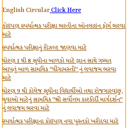
English Circular
Click Here
કોઇપણ સ્પર્ધાત્મક પરીક્ષા ભરતીના ઓનલાઇન ફોર્મ ભરવા
માટે
સ્પર્ધાત્મક પરીક્ષાનું રીઝલ્ટ જાણવા માટે
ધોરણ 1 થી 8 સુધીના બાળકો માટે જ્ઞાન સાથે ગમ્મત
આપતું બાળ સામયિક "ધીંગામસ્તી" નું લવાજમ ભરવા
માટે
ધોરણ 9 થી કોલેજ સુધીના વિદ્યાર્થીઓ તથા રોજગારવાંછુ,
યુવાઓ માટેનું સામયિક "શ્રી સર્વોત્તમ કારકીર્દી માર્ગદર્શન"
નું લવાજમ ભરવા માટે
સ્પર્ધાત્મક પરીક્ષાના કોઇપણ નવા પુસ્તકો ખરીદવા માટે