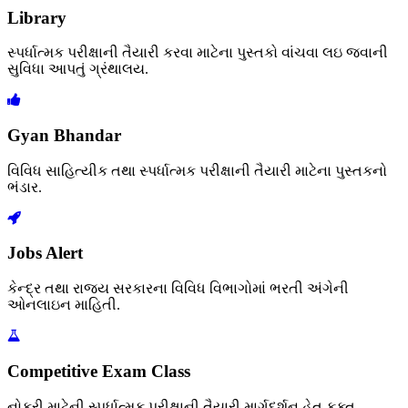
Library
સ્પર્ધાત્મક પરીક્ષાની તૈયારી કરવા માટેના પુસ્તકો વાંચવા લઇ જવાની
સુવિધા આપતું ગ્રંથાલય.
Gyan Bhandar
વિવિધ સાહિત્યીક તથા સ્પર્ધાત્મક પરીક્ષાની તૈયારી માટેના પુસ્તકનો
ભંડાર.
Jobs Alert
કેન્દ્ર તથા રાજ્ય સરકારના વિવિધ વિભાગોમાં ભરતી અંગેની
ઓનલાઇન માહિતી.
Competitive Exam Class
નોકરી માટેની સ્પર્ધાત્મક પરીક્ષાની તૈયારી માર્ગદર્શન હેતુ ફક્ત