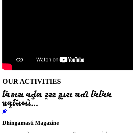
OUR ACTIVITIES
વિકાસ વર્તુળ ટ્રસ્ટ દ્વારા થતી વિવિધ
પ્રવૃત્તિઓ...
Dhingamasti Magazine