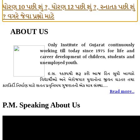
ધોરણ 10 પછી શું ?, ધોરણ 12 પછી શું ?, સ્નાતક પછી શું
? વગરે જેવા પ્રશ્નો માટે
ABOUT US
Only Institute of Gujarat continuously
working till today since 1975 for life and
career development of children, students and
unemployed youth.
ઇ.સ. ૧૯૭૫થી શરૂ કરી આજ દિન સુધી બાળકો
વિદ્યાર્થીઓ અને બેરોજગાર યુવાનોના જીવન ઘડતર તથા
કારકિર્દી નિર્માણ માટે સતત પ્રવૃત્તિમય ગુજરાતની એક માત્ર સંસ્થા....
Read more...
P.M. Speaking About Us