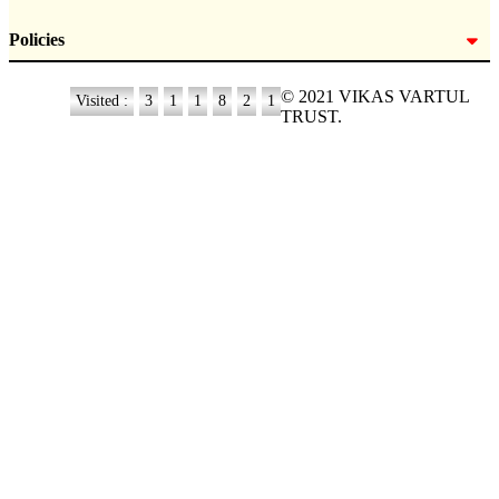
Policies
© 2021 VIKAS VARTUL
Visited :
3
1
1
8
2
1
TRUST.